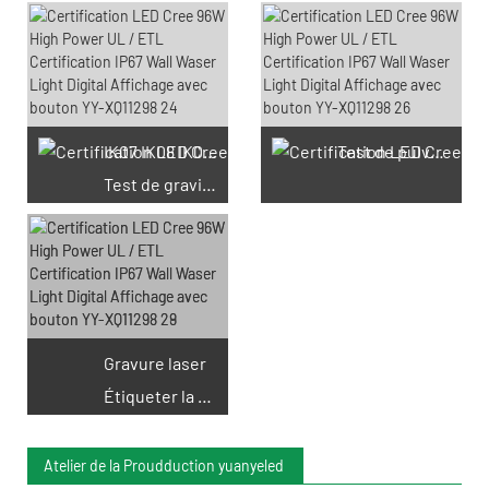
66 coupons disponibles
IK07 IK08 IK09 IK10
Test de pulvérisation saline
Test de gravité
Gravure laser
Étiqueter la machine
Atelier de la Proudduction yuanyeled