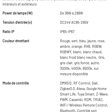
intérieurs et extérieurs
Power de lampe (W)
De 36W à 288W
Tension d'entrée (v)
DC24V AC85-265V
Ratio IP
IP65-IP67
Couleur émettant
Rouge, vert, bleu, jaune, rose,
ambre, orange, RVB, RGBW,
RGBWY, blanc, blanc chaud,
blanc froid blanc neutre, Gris,
gris clair, gris foncé, autre,
3000k, 4000k, 6500k, sur
mesure disponible
Mode de contrôle
DMX512, RF Control, Dali,
Zigbee3.0, Alexa, Google Home
Smart Life, Tuya Smart, Z-Wave,
PWM, Casambi, RDM, TRIAC,
WiFi / Wireless Remote Control,
Bluetooth, Contrôle son