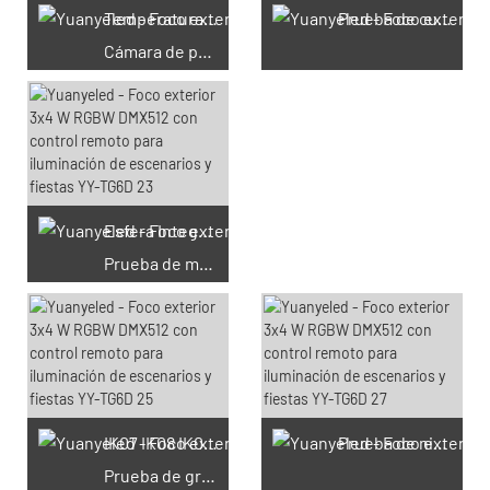
Temperatura constante y
Prueba de cuarto oscuro del IES
Cámara de prueba de tumidez
Esfera Integradora
Prueba de medición
66 cupones disponibles
IK07 IK08 IK09 IK10
Prueba de niebla salina
Prueba de gravedad