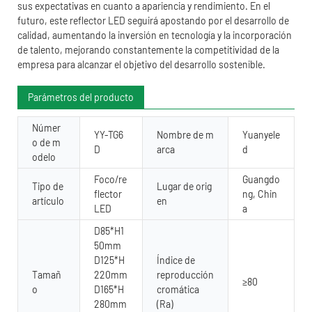
sus expectativas en cuanto a apariencia y rendimiento. En el
futuro, este reflector LED seguirá apostando por el desarrollo de
calidad, aumentando la inversión en tecnología y la incorporación
de talento, mejorando constantemente la competitividad de la
empresa para alcanzar el objetivo del desarrollo sostenible.
Parámetros del producto
Númer
YY-TG6
Nombre de m
Yuanyele
o de m
D
arca
d
odelo
Foco/re
Guangdo
Tipo de
Lugar de orig
flector
ng, Chin
artículo
en
LED
a
D85*H1
50mm
D125*H
Índice de
Tamañ
220mm
reproducción
≥80
o
D165*H
cromática
280mm
(Ra)