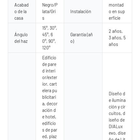
Acabad
Negro/P
montad
o de la
lata/Gri
Instalación
o en sup
casa
s
erficie
15°, 30°,
2 años,
Ángulo
45°, 6
Garantía (añ
3 años, 5
del haz
0°, 90°,
o)
años
120°
Edificio
de pare
d interi
or/exter
ior, cart
elera pu
Diseño d
blicitari
e ilumina
a, decor
ción y cir
ación d
cuitos, d
e hotel,
iseño de
edificio
DIALux
s de par
evo, dise
ed, plaz
ño de Lit