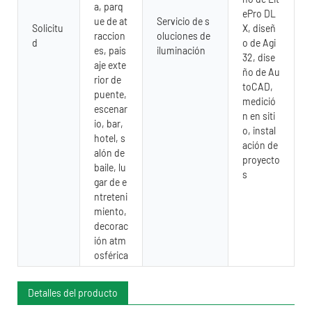
a, parq
ePro DL
ue de at
Servicio de s
Solicitu
X, diseñ
raccion
oluciones de
d
o de Agi
es, pais
iluminación
32, dise
aje exte
ño de Au
rior de
toCAD,
puente,
medició
escenar
n en siti
io, bar,
o, instal
hotel, s
ación de
alón de
proyecto
baile, lu
s
gar de e
ntreteni
miento,
decorac
ión atm
osférica
Detalles del producto