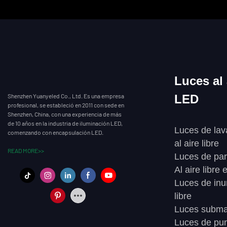
Luces al 
Shenzhen Yuanyeled Co., Ltd. Es una empresa
LED
profesional, se estableció en 2011 con sede en
Shenzhen, China, con una experiencia de más
de 10 años en la industria de iluminación LED,
Luces de lav
comenzando con encapsulación LED.
al aire libre
READ MORE>>
Luces de pare
Al aire libre
Luces de inu
libre
Luces subma
Luces de pu