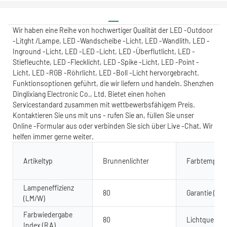
Wir haben eine Reihe von hochwertiger Qualität der LED -Outdoor
-Litght /Lampe, LED -Wandscheibe -Licht, LED -Wandlith, LED -
Inground -Licht, LED -LED -Licht, LED -Überflutlicht, LED -
Stiefleuchte, LED -Flecklicht, LED -Spike -Licht, LED -Point -
Licht, LED -RGB -Röhrlicht, LED -Boll -Licht hervorgebracht.
Funktionsoptionen geführt, die wir liefern und handeln. Shenzhen
Dinglixiang Electronic Co., Ltd. Bietet einen hohen
Servicestandard zusammen mit wettbewerbsfähigem Preis.
Kontaktieren Sie uns mit uns - rufen Sie an, füllen Sie unser
Online -Formular aus oder verbinden Sie sich über Live -Chat. Wir
helfen immer gerne weiter.
Artikeltyp
Brunnenlichter
Farbtempera
Lampeneffizienz
80
Garantie (Jah
(LM/W)
Farbwiedergabe
80
Lichtquelle
Index (RA)