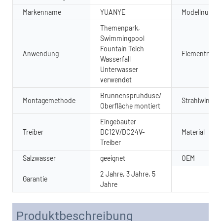
Markenname
YUANYE
Modellnumm
Themenpark,
Swimmingpool
Fountain Teich
Anwendung
Elementnam
Wasserfall
Unterwasser
verwendet
Brunnensprühdüse/
Montagemethode
Strahlwinkel
Oberfläche montiert
Eingebauter
Treiber
DC12V/DC24V-
Material
Treiber
Salzwasser
geeignet
OEM
2 Jahre, 3 Jahre, 5
Garantie
Jahre
Produktbeschreibung