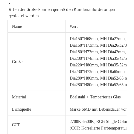
Arten der Größe können gemäß den Kundenanforderungen 
Name
Wert
Dia150*H68mm, MH Dia27mm, 6
Dia168*H73mm, MH Dia26/32/35m
Dia180*H73mm, MH Dia42mm, 1
Dia200*H74mm, MH Dia35/42/51m
Größe
Dia220*H80mm, MH Dia35/52mm,
Dia230*H73mm, MH Dia65mm, 2
Dia280*H80mm, MH Dia52/65 mm
Dia280*H80mm, MH Dia52/65 mm,
Material
Edelstahl + Temperiertes Glas
Lichtquelle
Marke SMD mit Lebensdauer von 50
2700K-6500K, RGB Single Color 
CCT
(CCT: Korrelierte Farbtemperatur)