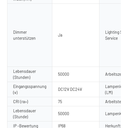
Dimmer
Lighting Solu
Ja
unterstützen
Service
Lebensdauer
50000
Arbeitszeit (
(Stunden)
Eingangsspannung
Lampenleuch
DC12V DC24V
(v)
(LM)
CRI (ra>)
75
Arbeitstempe
Lebensdauer
50000
Lampenkörpe
(Stunde)
IP -Bewertung
IP68
Herkunftsort