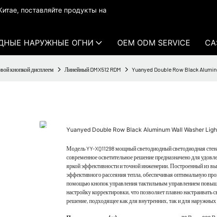
итае, поставляйте продукты на
ДНЫЕ НАРУЖНЫЕ ОГНИ
OEM ODM SERVICE
CA
овой кнопкой дисплеем
Линейный DMX512 RDM
Yuanyed Double Row Black Aluminum
Yuanyed Double Row Black Aluminum Wall Washer Light
Модель YY-XQ11298 мощный светодиодный светодиодная стена, 
современное осветительное решение предназначено для удовл
яркой эффективности и точной инженерии. Построенный из выс
эффективного рассеяния тепла, обеспечивая оптимальную про
помощью кнопок управления тактильным управлением повыша
настройку корректировки, что позволяет плавно настраивать 
решение, подходящее как для внутренних, так и для наружных