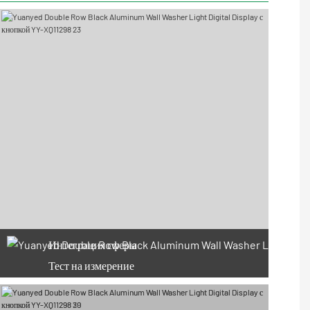
Интеграция сферы
Тест на измерение
66 доступных купонов