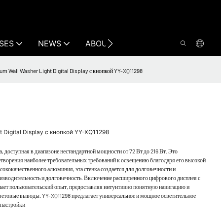
SES
NEWS
ABOUT US
CONTACT US
 Wall Washer Light Digital Display с кнопкой YY-XQ11298
 Digital Display с кнопкой YY-XQ11298
доступная в диапазоне нестандартной мощности от 72 Вт до 216 Вт. Это
етворения наиболее требовательных требований к освещению благодаря его высокой
ококачественного алюминия, эта стенка создается для долговечности и
изводительность и долговечность. Включение расширенного цифрового дисплея с
ет пользовательский опыт, предоставляя интуитивно понятную навигацию и
световые выводы. YY-XQ11298 предлагает универсальное и мощное осветительное
 настройки