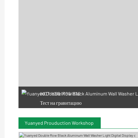
IK07 IK08 IK09 IK10
Тест на гравитацию
Yuanyed Prouduction Workshop