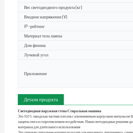
Вес светодиодного продукта (кг)
Входное напряжение (V)
IP -рейтинг
Материал тела лампы
Дом финиш
Лучевой угол
Приложение
Детали продукта
Светодиодная наружная стена Стиральная машина
Это 100% заводская частная плесень с алюминиевым корпусным импульсом 6
защиты снега и сопротивлением воздействия. Наши светодиодные решения до
материала для длительного использования
Эта стеновая стиральная машина подходит для наружного, внутреннего, сцены