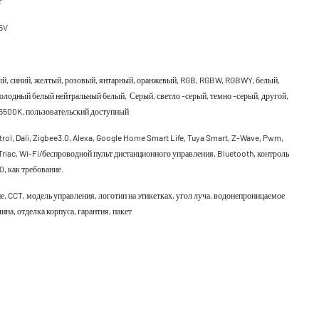
т
5V
ый, синий, желтый, розовый, янтарный, оранжевый, RGB, RGBW, RGBWY, белый,
олодный белый нейтральный белый, Серый, светло -серый, темно -серый, другой,
6500K, пользовательский доступный
rol, Dali, Zigbee3.0, Alexa, Google Home Smart Life, Tuya Smart, Z-Wave, Pwm,
riac, Wi-Fi/беспроводной пульт дистанционного управления, Bluetooth, контроль
0, как требование.
е, CCT, модель управления, логотип на этикетках, угол луча, водонепроницаемое
ина, отделка корпуса, гарантия, пакет