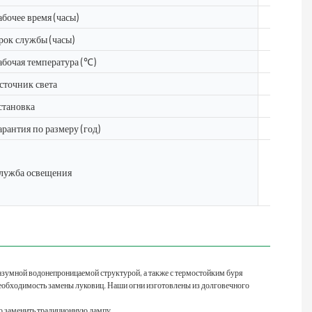
абочее время (часы)
50000
рок службы (часы)
50000
абочая температура (℃)
-40- 50
сточник света
5050, 28
становка
Пол, пов
арантия по размеру (год)
2 года, 3 
Освещени
лужба освещения
itepro D
ка CAD, и
зумной водонепроницаемой структурой, а также с термостойким буря
необходимость замены луковиц. Наши огни изготовлены из долговечного
ую заменить традиционную лампу.