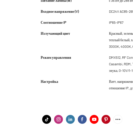
Питание лампы (w)
с 36 Вт до 288 В
Входное напряжение (V)
DC24V AC85-26
Соотношение IP
IP65-IP67
Излучающий цвет
Красный, зелен
теплый белый, х
3000K, 4000K, 
Режим управления
DMX512, RF Cont
Casambi, RDM, T
звука, 0-10V/1-1
Настройка
Ватт, напряжени
отношение IP, дл