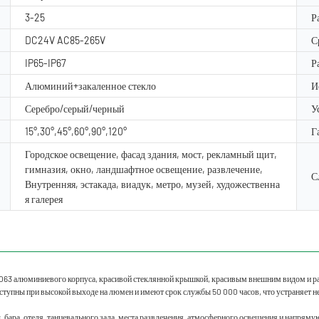
3-25
Р
DC24V AC85-265V
С
IP65-IP67
Р
Алюминий+закаленное стекло
И
Серебро/серый/черный
У
15°,30°,45°,60°,90°,120°
Г
Городское освещение, фасад здания, мост, рекламный щит,
гимназия, окно, ландшафтное освещение, развлечение,
С
Внутренняя, эстакада, виадук, метро, ​​музей, художественна
я галерея
063 алюминиевого корпуса, красивой стеклянной крышкой, красивым внешним видом и ра
ступны при высокой выходе на люмен и имеют срок службы 50 000 часов, что устраняет 
, бара, отеля, танцевального зала, места развлечения, атмосферного освещения и напрям