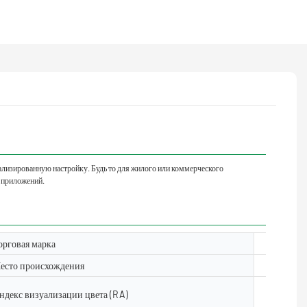
лизированную настройку. Будь то для жилого или коммерческого
а приложений.
орговая марка
Yuanyed
есто происхождения
Гуандун,
ндекс визуализации цвета (RA)
& GE;80