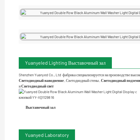
Yuanyeled Lighting Выставочный зал
Shenzhen Yuanyed Co., Ltd
фабрика специализируется на производстве высо
Светодиодный наводнение
,
Светодиодный стены
,
Светодиодный подземн
и
Светодиодный свет
Выставочный зал
Yuanyed Laboratory