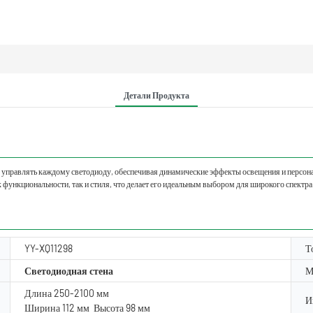
Детали Продукта
управлять каждому светодиоду, обеспечивая динамические эффекты освещения и персона
к функциональности, так и стиля, что делает его идеальным выбором для широкого спектр
YY-XQ11298
Т
Светодиодная стена
М
Длина 250-2100 мм
И
Ширина 112 мм Высота 98 мм